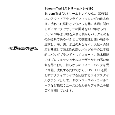
Stream Trail (ストリームトレイル)
Stream Trail(ストリームトレイル)は、30年以
上のアウトドアやフライフィッシングの道具作
りに携わった経験とノウハウを元に水辺に関わ
るギアやアクセサリーの開発を1997年から行
い、2011年より物を入れる袋からバックそのも
のが道具であるべきとして機能性と使い易さを
追求し、海、川、水辺のみならず、天候への対
応も熟慮して防水性の高いバッグを中心に本格
的にバッグブランドとしてスタート。防水機能
ではプロフェッショナルユーザーからの高い信
頼を得ており、彼らからのフィードバックを元
に進化、改良するだけでなく、ON・OFFを問
わずアクティブライフを応援するライフスタイ
ルブランドとして、タウンユースやトラベルユ
ースなど幅広くニーズに合わせたアイテムを幅
広く展開しています。