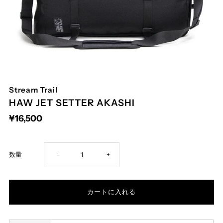
Stream Trail
HAW JET SETTER AKASHI
¥16,500
Decrease
Increase
数量
-
+
quantity
quantity
for
for