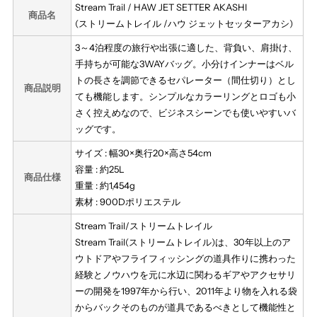
HAW
HAW
Stream Trail / HAW JET SETTER AKASHI
商品名
(ストリームトレイル /ハウ ジェットセッターアカシ)
JET
JET
3～4泊程度の旅行や出張に適した、背負い、肩掛け、
手持ちが可能な3WAYバッグ。小分けインナーはベル
SETTER
SETTER
トの長さを調節できるセパレーター（間仕切り）とし
商品説明
ても機能します。シンプルなカラーリングとロゴも小
AKASHI
AKASHI
さく控えめなので、ビジネスシーンでも使いやすいバ
ッグです。
サイズ : 幅30×奥行20×高さ54cm
容量 : 約25L
商品仕様
重量 : 約1,454g
素材 : 900Dポリエステル
Stream Trail/ストリームトレイル
Stream Trail(ストリームトレイル)は、30年以上のア
ウトドアやフライフィッシングの道具作りに携わった
経験とノウハウを元に水辺に関わるギアやアクセサリ
ーの開発を1997年から行い、2011年より物を入れる袋
からバックそのものが道具であるべきとして機能性と