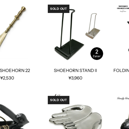
SOLD OUT
 SHOEHORN 22
SHOEHORN STAND II
FOLDI
¥2,530
¥3,960
SOLD OUT