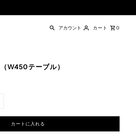
アカウント
カート
0
ド（W450テーブル）
ncrease
uantity
or