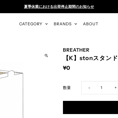
夏季休業における出荷停止期間のお知らせ
CATEGORY
BRANDS
ABOUT
BREATHER
【K】stonスタン
¥0
Decrease
I
数量
-
+
quantity
q
for
f