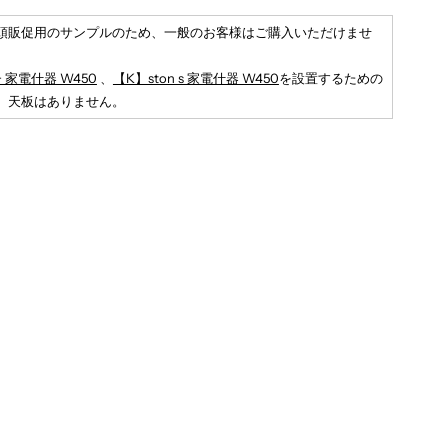
【K】
頭販促用のサンプルのため、一般のお客様はご購入いただけませ
ton
 + 家電什器 W450
、
【K】ston s 家電什器 W450
を設置するための
。天板はありません。
ス
タ
ン
ド
W450
テ
ー