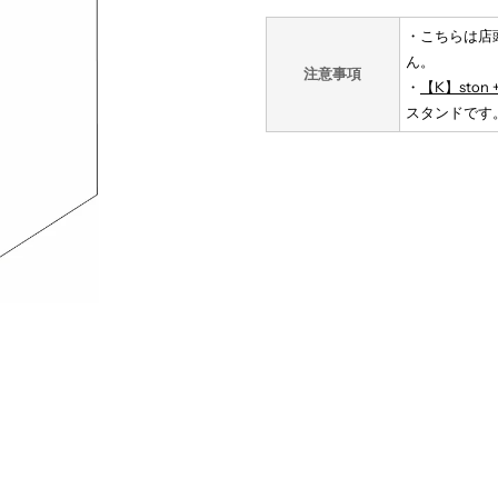
【K】
・こちらは店
ん。
注意事項
ston
s
・
【K】ston
スタンドです
ス
タ
ン
ド
（W450
（
テ
ー