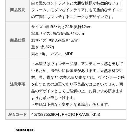
PHOTO
PHOTO
白と黒のコントラストと大胆な模様が特徴的なフォト
商品説明
フレーム。モダンなインテリアにも民族的なテイスト
FRAME
FRAME
の空間にもマッチするユニークなデザインです。
サイズ : 幅19.5×高さ24.5×奥行1.2cm
IKKIS
IKKIS
写真サイズ : 幅12.5×高さ17.5cm
商品仕様
窓サイズ : 幅10.7×高さ15.7m
重さ : 約527g
素材 : 角、レジン、MDF
・本製品はヴィンテージ感、アンティーク感を出して
いるため、風合いに個体差があります。天然素材(木
材、貝、骨など)の割れ目や傷などは、ヴィンテージ感
注意事項
を出すための加工であり不良品ではございません。商
品のデザインとしてご理解の上、お買い求め頂きます
ようお願い申し上げます。
・中紙は予告なく変更となる場合があります。
JANコード
4571287552804 : PHOTO FRAME IKKIS