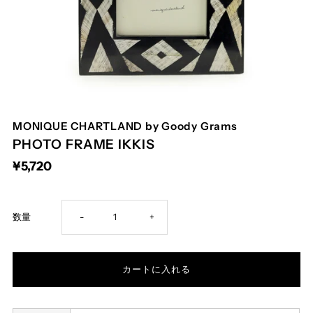
MONIQUE CHARTLAND by Goody Grams
PHOTO FRAME IKKIS
¥5,720
Decrease
Increase
数量
-
+
quantity
quantity
for
for